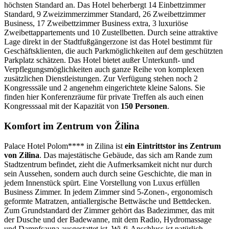
höchsten Standard an. Das Hotel beherbergt 14 Einbettzimmer
Standard, 9 Zweizimmerzimmer Standard, 26 Zweibettzimmer
Business, 17 Zweibettzimmer Business extra, 3 luxuriöse
Zweibettappartements und 10 Zustellbetten. Durch seine attraktive
Lage direkt in der Stadtfußgängerzone ist das Hotel bestimmt für
Geschäftsklienten, die auch Parkmöglichkeiten auf dem geschützten
Parkplatz schätzen. Das Hotel bietet außer Unterkunft- und
Verpflegungsmöglichkeiten auch ganze Reihe von komplexen
zusätzlichen Dienstleistungen. Zur Verfügung stehen noch 2
Kongresssäle und 2 angenehm eingerichtete kleine Salons. Sie
finden hier Konferenzräume für private Treffen als auch einen
Kongresssaal mit der Kapazität von
150 Personen
.
Komfort im Zentrum von Žilina
Palace Hotel Polom**** in Zilina ist
ein Eintrittstor ins Zentrum
von Zilina
. Das majestätische Gebäude, das sich am Rande zum
Stadtzentrum befindet, zieht die Aufmerksamkeit nicht nur durch
sein Aussehen, sondern auch durch seine Geschichte, die man in
jedem Innenstück spürt. Eine Vorstellung von Luxus erfüllen
Business Zimmer. In jedem Zimmer sind 5-Zonen-, ergonomisch
geformte Matratzen, antiallergische Bettwäsche und Bettdecken.
Zum Grundstandard der Zimmer gehört das Badezimmer, das mit
der Dusche und der Badewanne, mit dem Radio, Hydromassage
und Dampfsauna ausgestattet ist. Wi-fi-Anschluss ist natürlich